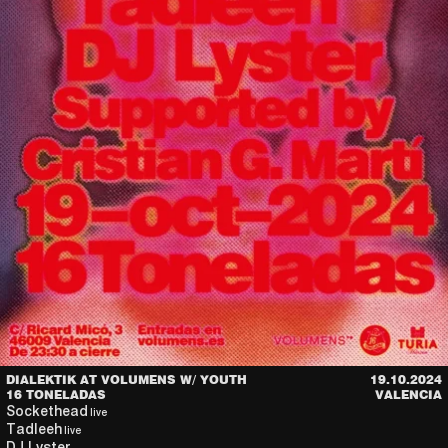
DIALEKTIK AT VOLUMENS W/ YOUTH
19.10.2024
16 TONELADAS
VALENCIA
Sockethead
live
Tadleeh
live
DJ Lyster