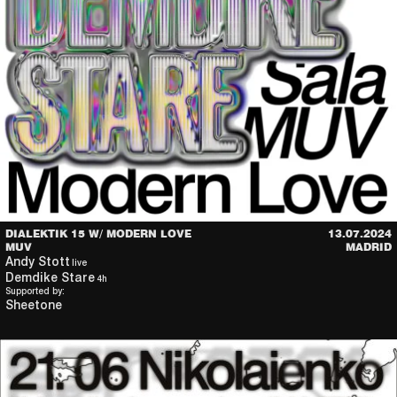
DIALEKTIK 15 W/ MODERN LOVE
13.07.2024
MUV
MADRID
Andy Stott
live
Demdike Stare
4h
Supported by:
Sheetone