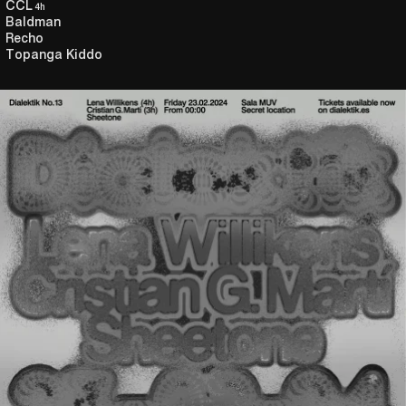
CCL
4h
Baldman
Recho
Topanga Kiddo