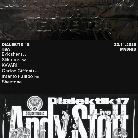
DIALEKTIK 18
22.11.2025
TBA
MADRID
Evicshen
live
Slikback
live
KAVARI
Carlos Giffoni
live
Intento Fallido
live
Sheetone