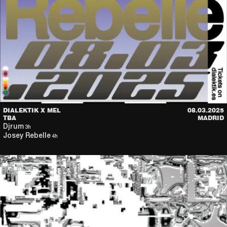
DIALEKTIK X MEL
08.03.2025
TBA
MADRID
Djrum
3h
Josey Rebelle
4h