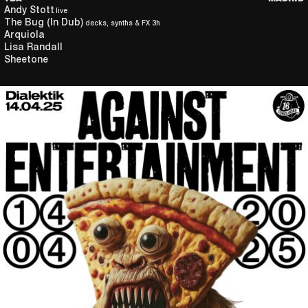
Andy Stott
live
The Bug (In Dub)
decks, synths & FX 3h
Arquiola
Lisa Randall
Sheetone